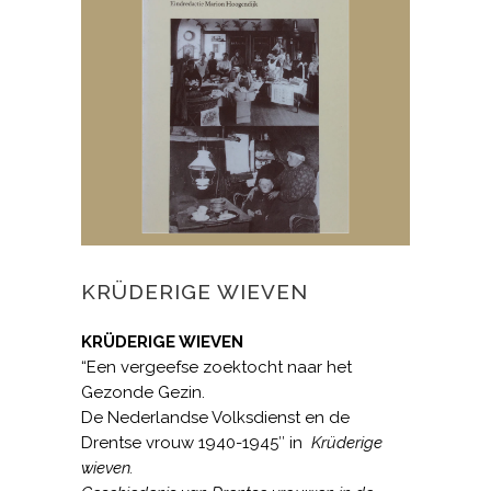
KRÜDERI­GE WIEVEN
KRÜDERI­GE WIEVEN
“Een vergeefse zoektocht naar het
Gezonde Gezin.
De Neder­landse Volksdienst en de
Drentse vrouw 1940-1945″ in
Krüderi­ge
wieven.